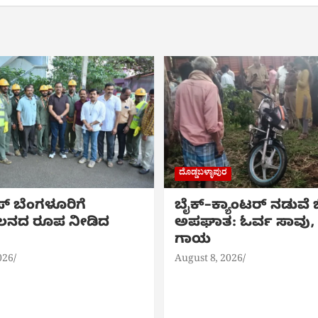
ದೊಡ್ಡಬಳ್ಳಾಪುರ
ಪ್ ಬೆಂಗಳೂರಿಗೆ
ಬೈಕ್‌–ಕ್ಯಾಂಟರ್ ನಡುವೆ
ನದ ರೂಪ ನೀಡಿದ
ಅಪಘಾತ: ಓರ್ವ ಸಾವು, ಇ
ಗಾಯ
026
August 8, 2026