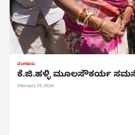
ಬೆಂಗಳೂರು
ಕೆ.ಜಿ.ಹಳ್ಳಿ ಮೂಲಸೌಕರ್ಯ ಸಮಸ್
February 19, 2026