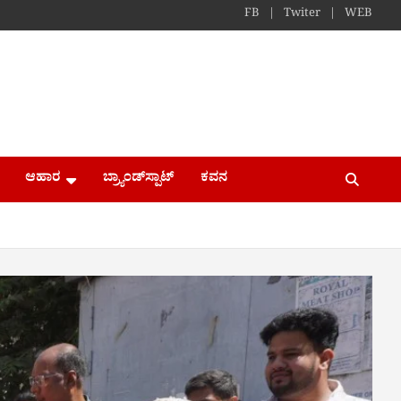
FB
Twiter
WEB
ಆಹಾರ
ಬ್ರ್ಯಾಂಡ್​ಸ್ಪಾಟ್
ಕವನ