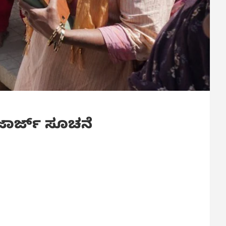
.ಜಾರ್ಜ್ ಸೂಚನೆ