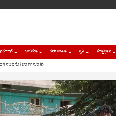
ನರಂಜನೆ
ಅಭಿಮತ
ಕಲೆ/ ಸಾಹಿತ್ಯ
ಕೃಷಿ
ತಂತ್ರಜ್ಞಾನ
ಧನ ಸಚಿವ ಕೆ.ಜೆ.ಜಾರ್ಜ್ ಸೂಚನೆ