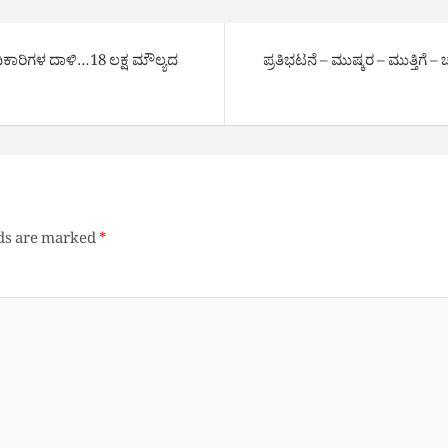
ಾರಿಗಳ ದಾಳಿ…18 ಲಕ್ಷ ಮೌಲ್ಯದ
ಪ್ರತಿಭಟನೆ – ಮುಷ್ಕರ – ಮುತ್ತಿ
lds are marked
*