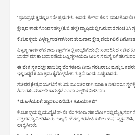
‘ಪ್ರಜಾಪ್ರಭುತ್ವದಲ್ಲಿ ಜನರೇ ಪ್ರಭುಗಳು. ಅವರು ಕೇಳಿದ ಕೆಲಸ ಮಾಡಿಕೊಡಬೇ
ಕ್ಷೇತ್ರದ ಕಾಡುಗೊಂಡನಹಳ್ಳಿ (ಕೆ.ಜಿ.ಹಳ್ಳಿ) ವ್ಯಾಪ್ತಿಯಲ್ಲಿ ಗುರುವಾರ ಸಂ
ಕೆ.ಜಿ.ಹಳ್ಳಿಯ ಪಿಳ್ಳಣ್ಣ ಗಾರ್ಡನ್‌ನಿಂದ ಶುರುವಾದ ಕ್ಷೇತ್ರ ಪರ್ಯಟನೆ 
ಪಿಳ್ಳಣ್ಣ ಗಾರ್ಡನ್‌ನ ಐದು ಬ್ಲಾಕ್‌ಗಳಲ್ಲಿ ಕಾಲ್ನಡಿಗೆಯಲ್ಲೇ ಸಂಚರಿಸಿದ 
ಭಾರತ್ ಮಾತಾ ಬಡಾವಣೆಯಲ್ಲೂ ಸ್ಥಳೀಯರು ನೀರಿನ ಸಮಸ್ಯೆ ಬಗೆಹರಿಸುವಂ
ಈ ವೇಳೆ ಸ್ಥಳದಲ್ಲೇ ಹಾಜರಿದ್ದ ಬೆಂಗಳೂರು ನೀರು ಸರಬರಾಜು ಮತ್ತು ಒಳಚರ
ಇಲ್ಲದಿದ್ದರೆ ಕಠಿಣ ಕ್ರಮ ಕೈಗೊಳ್ಳಬೇಕಾಗುತ್ತದೆ ಎಂದು ಎಚ್ಚರಿಸಿದರು.
ಸಚಿವರ ಕ್ಷೇತ್ರ ಪರ್ಯಟನೆ ಕುರಿತು ಮುಂಚಿತವಾಗಿ ಮಾಹಿತಿ ನೀಡಿದರೂ ಸ್ಥಳಕ
ಶಿಫಾರಸು ಮಾಡಬೇಕಾಗುತ್ತದೆ ಎಂದು ಎಚ್ಚರಿಕೆ ನೀಡಿದರು.
*ಮಹಿಳೆಯರಿಗೆ ಸ್ವಾವಲಂಬನೆಯೇ ಗುರಿಯಾಗಲಿ*
ಕೆ.ಜಿ.ಹಳ್ಳಿಯಲ್ಲಿ ಯುನೈಟೆಡ್-ವೇ ಬೆಂಗಳೂರು ಸಹಯೋಗದಲ್ಲಿ ಮೈತ್ರಿ ಸರ್ವ
ಪತ್ರಗಳನ್ನು ವಿತರಿಸಿದರು. ಅಲ್ಲದೆ, ಕೌಶಲ್ಯ ತರಬೇತಿ ಕುರಿತು ಹರ್ಷ ವ್ಯಕ್
ಹಾರೈಸಿದರು.