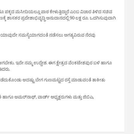
ಪಕ್ಕದ ಮಸೀದಿಯಲ್ಲೂ ಪಾಠ ಕೇಳುತ್ತಿದ್ದಾರೆ ಎಂಬ ವಿಚಾರ ತಿಳಿದ ಸಚಿವ
್ಕೆ ಶಾಸಕರ ಪ್ರದೇಶಾಭಿವೃದ್ಧಿ ಅನುದಾನದಲ್ಲಿ 90 ಲಕ್ಷ ರೂ. ಒದಗಿಸುವುದಾಗಿ
್ಕಳಿಗೆ ಯಾವುದೇ ಸಮಸ್ಯೆಯಾಗದಂತೆ ನಡೆಸಲು ಅಗತ್ಯವಿರುವ ನೆರವು
ಲ ಆಗಬೇಕು. ಇದೇ ನಮ್ಮ ಉದ್ದೇಶ. ಈಗ ಕ್ಷೇತ್ರದ ವೆಂಕಟೇಶಪುರ ಬಳಿ ಹಾಗೂ
ಿದರು.
ಡೆದುಕೊಂಡು ಆದಷ್ಟು ಬೇಗ ಗುಣಮಟ್ಟದ ರಸ್ತೆ ಮಾಡುವಂತೆ ತಾಕೀತು
ುಲಿಕೇಶಿ ಹಾಗೂ ಅಮರ್‌ನಾಥ್, ವಾರ್ಡ್ ಅಧ್ಯಕ್ಷರುಗಳು ಮತ್ತು ಜಿಬಿಎ,