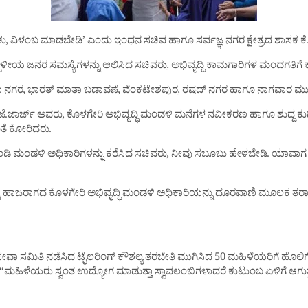
ಕು, ವಿಳಂಬ ಮಾಡಬೇಡಿ’ ಎಂದು ಇಂಧನ ಸಚಿವ ಹಾಗೂ ಸರ್ವಜ್ಞ ನಗರ ಕ್ಷೇತ್ರದ ಶಾಸಕ ಕೆ.ಜೆ
ಚರಿಸಿ ಸ್ಥಳೀಯ ಜನರ ಸಮಸ್ಯೆಗಳನ್ನು ಆಲಿಸಿದ ಸಚಿವರು, ಅಭಿವೃದ್ದಿ ಕಾಮಗಾರಿಗಳ ಮಂದಗತಿಗ
ವಿನೋಬಾ ನಗರ, ಭಾರತ್ ಮಾತಾ ಬಡಾವಣೆ, ವೆಂಕಟೇಶಪುರ, ರಷದ್ ನಗರ ಹಾಗೂ ನಾಗವಾರ ಮುಖ
ಸಚಿವ ಕೆ.ಜೆ.ಜಾರ್ಜ್ ಅವರು, ಕೊಳಗೇರಿ ಅಭಿವೃದ್ಧಿ ಮಂಡಳಿ ಮನೆಗಳ ನವೀಕರಣ ಹಾಗೂ ಶುದ್
ತೆ ಕೋರಿದರು.
ಂಡಿ ಮಂಡಳಿ ಅಧಿಕಾರಿಗಳನ್ನು ಕರೆಸಿದ ಸಚಿವರು, ನೀವು ಸಬೂಬು ಹೇಳಬೇಡಿ. ಯಾವಾಗ ಶ
್ಕೆ ಹಾಜರಾಗದ ಕೊಳಗೇರಿ ಅಭಿವೃದ್ಧಿ ಮಂಡಳಿ ಅಧಿಕಾರಿಯನ್ನು ದೂರವಾಣಿ ಮೂಲಕ ತರಾಟೆಗೆ
 ಸೇವಾ ಸಮಿತಿ ನಡೆಸಿದ ಟೈಲರಿಂಗ್ ಕೌಶಲ್ಯ ತರಬೇತಿ ಮುಗಿಸಿದ 50 ಮಹಿಳೆಯರಿಗೆ ಹೊಲಿ
ತಪಡಿಸಿ, “ಮಹಿಳೆಯರು ಸ್ವಂತ ಉದ್ಯೋಗ ಮಾಡುತ್ತಾ ಸ್ವಾವಲಂಬಿಗಳಾದರೆ ಕುಟುಂಬ ಏಳಿಗೆ ಆಗು