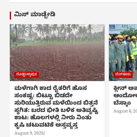
ಮಿಸ್ ಮಾಡ್ಬೇಡಿ
ದೊಡ್ಡಬಳ್ಳಾಪುರ
ಬೆಂಗಳೂರು
ಮಳೆಗಾಗಿ ಕಾದ ರೈತರಿಗೆ ಹೊಸ
ಕ್ಲೀನ್ ಅ
ಸಂಕಷ್ಟ: ಬಿಟ್ಟೂ ಬಿಡದೇ
ಆಂದೋಲ
ಸುರಿಯುತ್ತಿರುವ ಮಳೆಯಿಂದ ಬಿತ್ತನೆ
ಬೆಸ್ಕಾಂ
ಸ್ಥಗಿತ: ಬರದ ಭೀತಿ ಬಳಿಕ ಅತಿವೃಷ್ಟಿ
August 8, 2
ಕಾಟ: ಹೊಲಗಳಲ್ಲಿ ನೀರು ನಿಂತು
ಕೃಷಿ ಚಟುವಟಿಕೆ ಅಸ್ತವ್ಯಸ್ತ
August 9, 2026