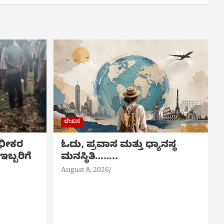
ಲೇಖನ
 ಭೀಕರ
ಓದು, ಪ್ರವಾಸ ಮತ್ತು ಧ್ಯಾನಸ್ಥ
ಬ್ಬರಿಗೆ
ಮನಸ್ಥಿತಿ……..
August 8, 2026