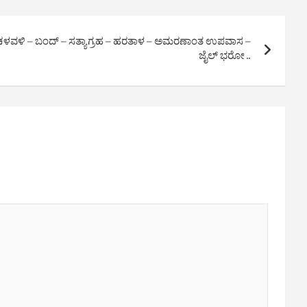
ಗೆ – ಚಳವಳಿ – ಬಂದ್ – ಸತ್ಯಾಗ್ರಹ – ಹರತಾಳ – ಅಮರಣಾಂತ ಉಪವಾಸ –
ಜೈಲ್ ಭರೋ ..