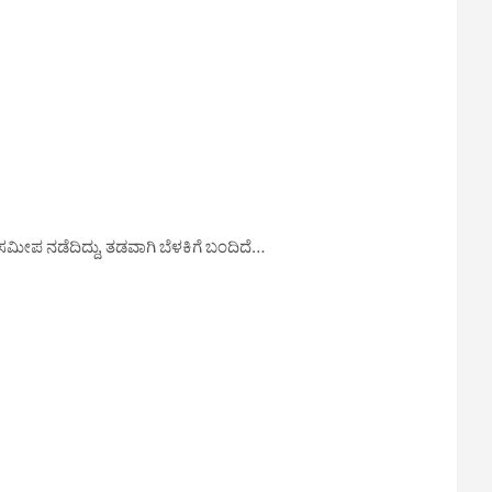
್ ಸಮೀಪ ನಡೆದಿದ್ದು, ತಡವಾಗಿ ಬೆಳಕಿಗೆ ಬಂದಿದೆ…