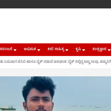
ನರಂಜನೆ
ಅಭಿಮತ
ಕಲೆ/ ಸಾಹಿತ್ಯ
ಕೃಷಿ
ತಂತ್ರಜ್ಞಾನ
ಬರುವಾಗ ಜೆಸಿಬಿ ಹಾಗೂ ಬೈಕ್ ನಡುವೆ ಅಪಘಾತ: ಬೈಕ್ ನಲ್ಲಿದ್ದ ಅಣ್ಣ ಸಾವು, ತಮ್ಮನಿ