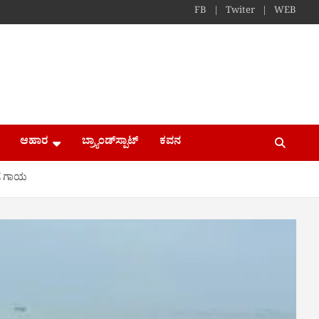
FB
Twiter
WEB
ಆಹಾರ
ಬ್ರ್ಯಾಂಡ್​ಸ್ಪಾಟ್
ಕವನ
ಗೆ ಗಾಯ