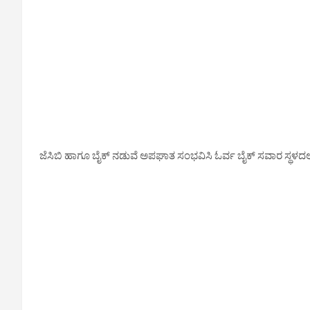
ಜೆಸಿಬಿ ಹಾಗೂ ಬೈಕ್ ನಡುವೆ ಅಪಘಾತ ಸಂಭವಿಸಿ ಓರ್ವ ಬೈಕ್ ಸವಾರ ಸ್ಥಳದಲ್ಲೇ ಸಾ