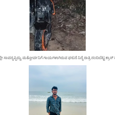
ವನ್ನಪ್ಪಿದ್ದು, ಮತ್ತೋರ್ವನಿಗೆ ಗಾಯಗಳಾಗಿರುವ ಘಟನೆ ನಿನ್ನೆ ರಾತ್ರಿ ನಂದಿಬೆಟ್ಟ ಕ್ರಾಸ