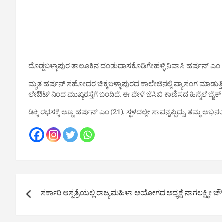
ದೊಡ್ಡಬಳ್ಳಾಪುರ ತಾಲೂಕಿನ ದಂಡುದಾಸಕೊಡಿಗೇಹಳ್ಳಿ ನಿವಾಸಿ ಹರ್ಷನ್ ಎಂ
ಮೃತ ಹರ್ಷನ್ ಸಹೋದರ ಚಿಕ್ಕಬಳ್ಳಾಪುರದ ಕಾಲೇಜಿನಲ್ಲಿ ವ್ಯಾಸಂಗ ಮಾಡುತ್ತಿದ
ಲೇಔಟ್ ನಿಂದ ಮುಖ್ಯರಸ್ತೆಗೆ ಬಂದಿದೆ. ಈ ವೇಳೆ ಜೆಸಿಬಿ ಕಾಣಿಸದ ಹಿನ್ನೆಲೆ ಬೈಕ್ ಜ
ಡಿಕ್ಕಿ ರಭಸಕ್ಕೆ ಅಣ್ಣ ಹರ್ಷನ್ ಎಂ (21), ಸ್ಥಳದಲ್ಲೇ ಸಾವನ್ನಪ್ಪಿದ್ದು, ತಮ್ಮ 
Post
ಸರ್ಕಾರಿ ಆಸ್ಪತ್ರೆಯಲ್ಲಿ ರಾಜ್ಯ ಮಹಿಳಾ ಆಯೋಗದ ಅಧ್ಯಕ್ಷೆ ನಾಗಲಕ್ಷ್ಮೀ ಚೌಧ
navigation