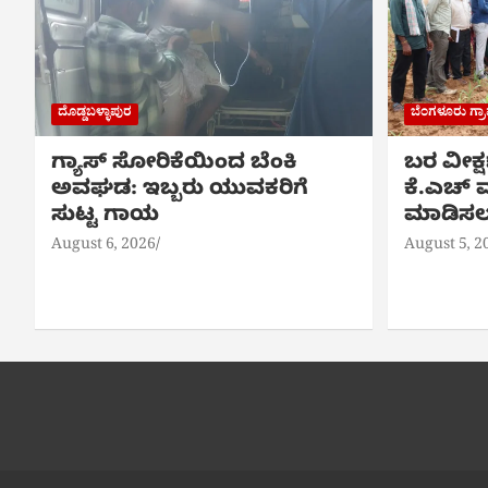
ದೊಡ್ಡಬಳ್ಳಾಪುರ
ಬೆಂಗಳೂರು ಗ್
ಗ್ಯಾಸ್ ಸೋರಿಕೆಯಿಂದ ಬೆಂಕಿ
ಬರ ವೀಕ್
ಅವಘಡ: ಇಬ್ಬರು ಯುವಕರಿಗೆ
ಕೆ.ಎಚ್ ಮ
ಸುಟ್ಟ ಗಾಯ
ಮಾಡಿಸಲು
August 6, 2026
August 5, 2