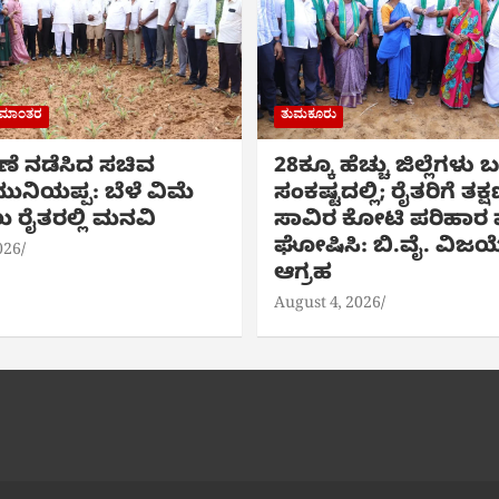
ರಾಮಾಂತರ
ತುಮಕೂರು
ಷಣೆ ನಡೆಸಿದ ಸಚಿವ
28ಕ್ಕೂ ಹೆಚ್ಚು ಜಿಲ್ಲೆಗಳು
ುನಿಯಪ್ಪ: ಬೆಳೆ ವಿಮೆ
ಸಂಕಷ್ಟದಲ್ಲಿ; ರೈತರಿಗೆ ತಕ್
 ರೈತರಲ್ಲಿ ಮನವಿ
ಸಾವಿರ ಕೋಟಿ ಪರಿಹಾರ ಪ
ಘೋಷಿಸಿ: ಬಿ.ವೈ. ವಿಜಯ
026
ಆಗ್ರಹ
August 4, 2026