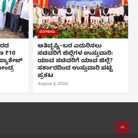
ಬೆಂಗಳೂರು
 ಬರದ
ಅತಿವೃಷ್ಟಿ–ಬರ ಎದುರಿಸಲು
ಷಣ ₹10
ಸಚಿವರಿಗೆ ಜಿಲ್ಲೆಗಳ ಉಸ್ತುವಾರಿ:
್ಯಾಕೇಜ್
ಯಾವ ಸಚಿವರಿಗೆ ಯಾವ ಜಿಲ್ಲೆ?
ೇಂದ್ರ
ಸರ್ಕಾರದಿಂದ ಉಸ್ತುವಾರಿ ಪಟ್ಟಿ
ಪ್ರಕಟ
August 4, 2026