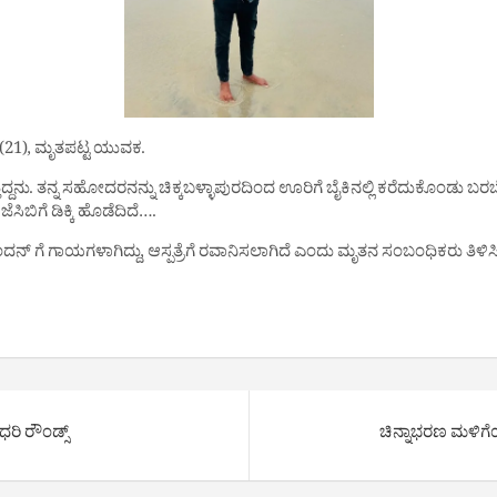
 (21), ಮೃತಪಟ್ಟ ಯುವಕ.
್ದನು. ತನ್ನ ಸಹೋದರನನ್ನು ಚಿಕ್ಕಬಳ್ಳಾಪುರದಿಂದ ಊರಿಗೆ ಬೈಕಿನಲ್ಲಿ ಕರೆದುಕೊಂಡು ಬರಬ
ೆಸಿಬಿಗೆ ಡಿಕ್ಕಿ ಹೊಡೆದಿದೆ….
ಅಭಿನಂದನ್ ಗೆ ಗಾಯಗಳಾಗಿದ್ದು, ಆಸ್ಪತ್ರೆಗೆ ರವಾನಿಸಲಾಗಿದೆ ಎಂದು ಮೃತನ ಸಂಬಂಧಿಕರು ತಿಳಿಸಿ
ರಿ ರೌಂಡ್ಸ್​
ಚಿನ್ನಾಭರಣ ಮಳಿಗೆ