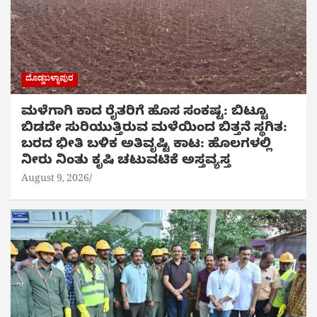
ದೊಡ್ಡಬಳ್ಳಾಪುರ
ಮಳೆಗಾಗಿ ಕಾದ ರೈತರಿಗೆ ಹೊಸ ಸಂಕಷ್ಟ: ಬಿಟ್ಟೂ
ಬಿಡದೇ ಸುರಿಯುತ್ತಿರುವ ಮಳೆಯಿಂದ ಬಿತ್ತನೆ ಸ್ಥಗಿತ:
ಬರದ ಭೀತಿ ಬಳಿಕ ಅತಿವೃಷ್ಟಿ ಕಾಟ: ಹೊಲಗಳಲ್ಲಿ
ನೀರು ನಿಂತು ಕೃಷಿ ಚಟುವಟಿಕೆ ಅಸ್ತವ್ಯಸ್ತ
August 9, 2026