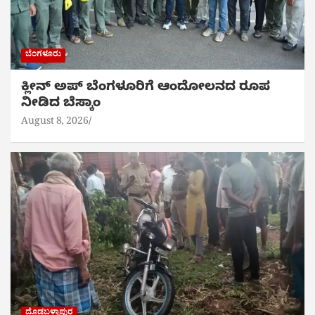
ಬೆಂಗಳೂರು
ಕ್ಲೀನ್ ಅಪ್ ಬೆಂಗಳೂರಿಗೆ ಆಂದೋಲನದ ರೂಪ
ನೀಡಿದ ಬೆಸ್ಕಾಂ
August 8, 2026
ದೊಡ್ಡಬಳ್ಳಾಪುರ