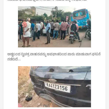
ನಡೆದಿದೆ.‌ ಘಟನೆಯಲ್ಲಿ ಬಸ್, ಕಾರುಗಳ ನಡುವೆ ಡಿಕ್ಕಿ ಸಂಭವಿಸಿದೆ.
ಅಡ್ಡಬಂದ ದ್ವಿಚಕ್ರ ವಾಹನವನ್ನು ಅಪಘಾತದಿಂದ ಪಾರು ಮಾಡುವಾಗ ಘಟನೆ
ನಡೆದಿದೆ…