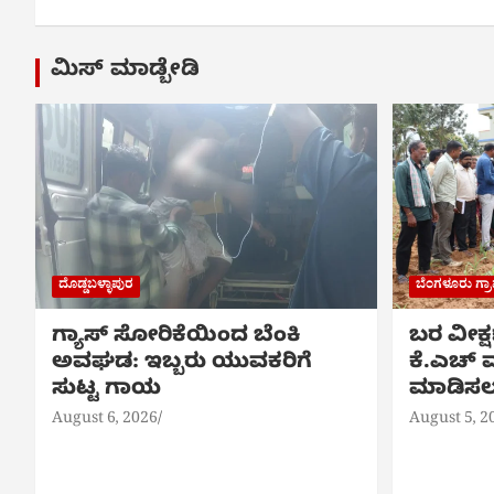
ಮಿಸ್ ಮಾಡ್ಬೇಡಿ
ದೊಡ್ಡಬಳ್ಳಾಪುರ
ಬೆಂಗಳೂರು ಗ್
ಗ್ಯಾಸ್ ಸೋರಿಕೆಯಿಂದ ಬೆಂಕಿ
ಬರ ವೀಕ್
ಅವಘಡ: ಇಬ್ಬರು ಯುವಕರಿಗೆ
ಕೆ.ಎಚ್ ಮ
ಸುಟ್ಟ ಗಾಯ
ಮಾಡಿಸಲು
August 6, 2026
August 5, 2