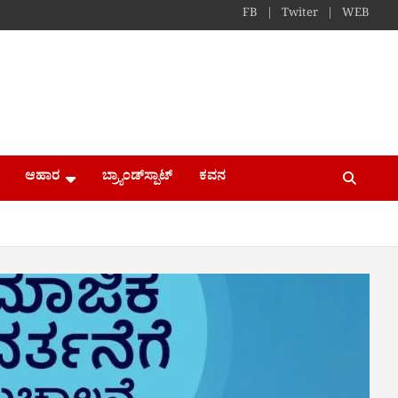
FB
Twiter
WEB
ಆಹಾರ
ಬ್ರ್ಯಾಂಡ್​ಸ್ಪಾಟ್
ಕವನ