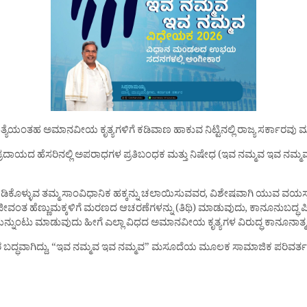
ಯೆಯಂತಹ ಅಮಾನವೀಯ ಕೃತ್ಯಗಳಿಗೆ ಕಡಿವಾಣ ಹಾಕುವ ನಿಟ್ಟಿನಲ್ಲಿ ರಾಜ್ಯ ಸರ್ಕಾರವು ಮಹತ್ವದ
 ಸಂಪ್ರದಾಯದ ಹೆಸರಿನಲ್ಲಿ ಅಪರಾಧಗಳ ಪ್ರತಿಬಂಧಕ ಮತ್ತು ನಿಷೇಧ (ಇವ ನಮ್ಮವ ಇವ
ಳ್ಳುವ ತಮ್ಮ ಸಾಂವಿಧಾನಿಕ ಹಕ್ಕನ್ನು ಚಲಾಯಿಸುವವರ, ವಿಶೇಷವಾಗಿ ಯುವ ವಯಸ್ಕರ 
ೆ, ಜೀವಂತ ಹೆಣ್ಣುಮಕ್ಕಳಿಗೆ ಮರಣದ ಆಚರಣೆಗಳನ್ನು (ತಿಥಿ) ಮಾಡುವುದು, ಕಾನೂನುಬದ್ಧ ಪಿತ
ಟು ಮಾಡುವುದು ಹೀಗೆ ಎಲ್ಲಾ ವಿಧದ ಅಮಾನವೀಯ ಕೃತ್ಯಗಳ ವಿರುದ್ಧ ಕಾನೂನಾತ್ಮಕ 
ಬದ್ಧವಾಗಿದ್ದು, “ಇವ ನಮ್ಮವ ಇವ ನಮ್ಮವ” ಮಸೂದೆಯ ಮೂಲಕ ಸಾಮಾಜಿಕ ಪರಿವರ್ತನ