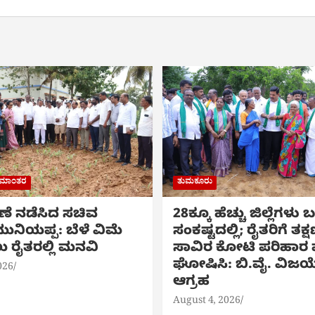
ರಾಮಾಂತರ
ತುಮಕೂರು
ಷಣೆ ನಡೆಸಿದ ಸಚಿವ
28ಕ್ಕೂ ಹೆಚ್ಚು ಜಿಲ್ಲೆಗಳು
ುನಿಯಪ್ಪ: ಬೆಳೆ ವಿಮೆ
ಸಂಕಷ್ಟದಲ್ಲಿ; ರೈತರಿಗೆ ತಕ್
 ರೈತರಲ್ಲಿ ಮನವಿ
ಸಾವಿರ ಕೋಟಿ ಪರಿಹಾರ ಪ
ಘೋಷಿಸಿ: ಬಿ.ವೈ. ವಿಜಯ
026
ಆಗ್ರಹ
August 4, 2026