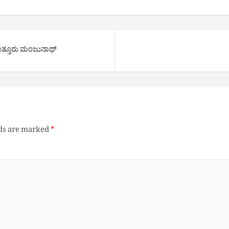
ಕೊತ್ತೂರು ಮಂಜುನಾಥ್
lds are marked
*