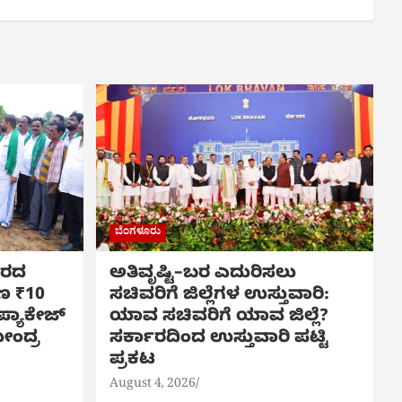
ಬೆಂಗಳೂರು
 ಬರದ
ಅತಿವೃಷ್ಟಿ–ಬರ ಎದುರಿಸಲು
ಷಣ ₹10
ಸಚಿವರಿಗೆ ಜಿಲ್ಲೆಗಳ ಉಸ್ತುವಾರಿ:
್ಯಾಕೇಜ್
ಯಾವ ಸಚಿವರಿಗೆ ಯಾವ ಜಿಲ್ಲೆ?
ೇಂದ್ರ
ಸರ್ಕಾರದಿಂದ ಉಸ್ತುವಾರಿ ಪಟ್ಟಿ
ಪ್ರಕಟ
August 4, 2026