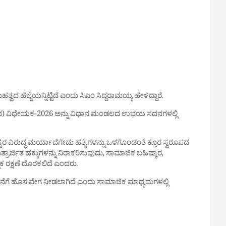
 ಹೆಜ್ಜೆಯನ್ನಿಟ್ಟಿದೆ ಎಂದು ಸಿಎಂ ಸಿದ್ದರಾಮಯ್ಯ ಹೇಳಿದ್ದಾರೆ.
 ನಮ್ಮವ) ವಿಧೇಯಕ-2026 ಅನ್ನು ವಿಧಾನ ಮಂಡಲದ ಉಭಯ ಸದನಗಳಲ್ಲಿ
ವಿರುದ್ಧ ಮರ್ಯಾದೆಗೇಡು ಹತ್ಯೆಗಳನ್ನು ಒಳಗೊಂಡಂತೆ ಕ್ರೂರ ಸ್ವರೂಪದ
್ರಾರ್ಜಿತ ಹಕ್ಕುಗಳನ್ನು ನಿರಾಕರಿಸುವುದು, ಸಾಮಾಜಿಕ ಬಹಿಷ್ಕಾರ,
ರಕ್ಷಣೆ ದೊರಕಲಿದೆ ಎಂದರು.
ೆಗೆ ಹೊಸ ವೇಗ ನೀಡಲಾಗಿದೆ ಎಂದು ಸಾಮಾಜಿಕ ಮಾಧ್ಯಮಗಳಲ್ಲಿ