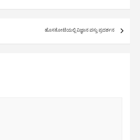
ಹೊಸಕೋಟೆಯಲ್ಲಿ ವಿಜ್ಞಾನ ವಸ್ತು ಪ್ರದರ್ಶನ