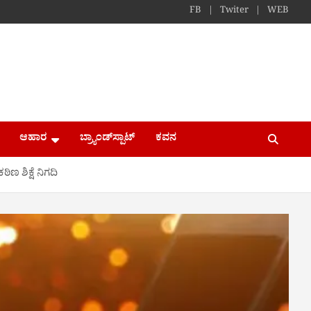
FB
Twiter
WEB
ಆಹಾರ
ಬ್ರ್ಯಾಂಡ್​ಸ್ಪಾಟ್
ಕವನ
ಣ ಶಿಕ್ಷೆ ನಿಗದಿ