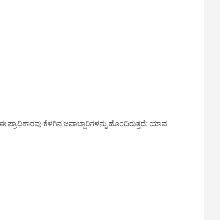
. ಈ ಪ್ರಾಧಿಕಾರವು ಕೆಳಗಿನ ಜವಾಬ್ದಾರಿಗಳನ್ನು ಹೊಂದಿರುತ್ತದೆ: ಯಾವ