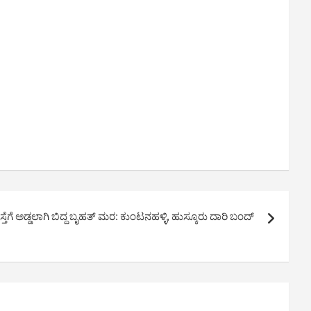
ತೆಗೆ ಅಡ್ಡಲಾಗಿ ಬಿದ್ದ ಬೃಹತ್ ಮರ: ಕುಂಟನಹಳ್ಳಿ, ಹುಸ್ಕೂರು ದಾರಿ ಬಂದ್