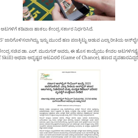
ಆಟಗಳಿಗೆ ಕಡಿವಾಣ ಹಾಕಲು ಕೇಂದ್ರ ಸರ್ಕಾರ ನಿರ್ಧರಿಸಿದೆ.
ಜಾರಿಗೊಳಿಸಲಾಗಿದ್ದು, ಇನ್ನು ಮುಂದೆ ಹಣ ಪಣಕ್ಕಿಟ್ಟು ಆಡುವ ಎಲ್ಲಾ ರೀತಿಯ ಆನ್‌ಲೈನ್ 
ದ ಕೇಂದ್ರ ಸಚಿವ ಡಾ. ಎಲ್. ಮುರುಗನ್ ಅವರು, ಈ ಹೊಸ ಕಾಯ್ದೆಯು ಕೇವಲ ಆಟಗಳಿಗಷ್ಟೇ ಸ
kill) ಅಥವಾ ಅದೃಷ್ಟದ ಆಟವಿರಲಿ (Game of Chance), ಹಣದ ವ್ಯವಹಾರವಿದ್ದರೆ 