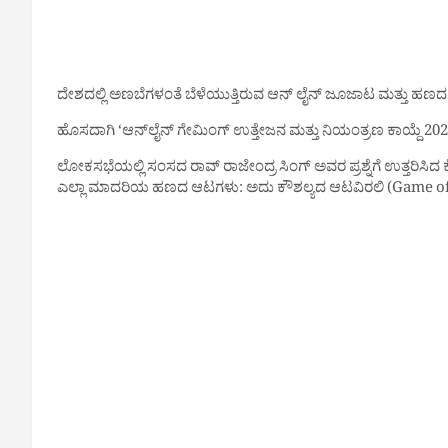
ದೇಶದಲ್ಲಿ ಅಣಬೆಗಳಂತೆ ಬೆಳೆಯುತ್ತಿರುವ ಆನ್‌ ಲೈನ್ ಜೂಜಾಟ ಮತ್ತು ಹಣದ 
ಹೊಸದಾಗಿ ‘ಆನ್‌ಲೈನ್ ಗೇಮಿಂಗ್ ಉತ್ತೇಜನ ಮತ್ತು ನಿಯಂತ್ರಣ ಕಾಯ್ದೆ 2025’ 
ಲೋಕಸಭೆಯಲ್ಲಿ ಸಂಸದ ರಾವ್ ರಾಜೇಂದ್ರ ಸಿಂಗ್ ಅವರ ಪ್ರಶ್ನೆಗೆ ಉತ್ತರಿಸಿ
ಎಲ್ಲಾ ಮಾದರಿಯ ಹಣದ ಆಟಗಳು: ಅದು ಕೌಶಲ್ಯದ ಆಟವಿರಲಿ (Game of S