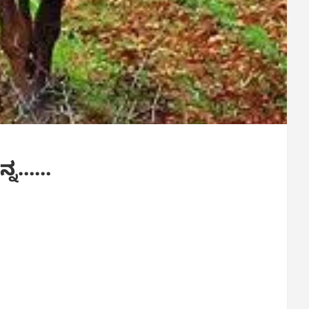
ನ್ನ……