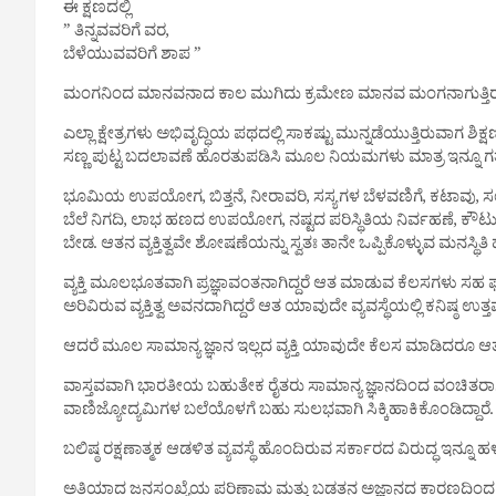
ಈ ಕ್ಷಣದಲ್ಲಿ
” ತಿನ್ನವವರಿಗೆ ವರ,
ಬೆಳೆಯುವವರಿಗೆ ಶಾಪ ”
ಮಂಗನಿಂದ ಮಾನವನಾದ ಕಾಲ ಮುಗಿದು ಕ್ರಮೇಣ ಮಾನವ ಮಂಗನಾಗುತ್ತಿರುವ 
ಎಲ್ಲಾ ಕ್ಷೇತ್ರಗಳು ಅಭಿವೃದ್ಧಿಯ ಪಥದಲ್ಲಿ ಸಾಕಷ್ಟು ಮುನ್ನಡೆಯುತ್ತಿರುವಾ
ಸಣ್ಣ ಪುಟ್ಟ ಬದಲಾವಣೆ ಹೊರತುಪಡಿಸಿ ಮೂಲ ನಿಯಮಗಳು ಮಾತ್ರ ಇನ್ನೂ 
ಭೂಮಿಯ ಉಪಯೋಗ, ಬಿತ್ತನೆ, ನೀರಾವರಿ, ಸಸ್ಯಗಳ ಬೆಳವಣಿಗೆ, ಕಟಾವು, ಸಂಗ
ಬೆಲೆ ನಿಗದಿ, ಲಾಭ ಹಣದ ಉಪಯೋಗ, ನಷ್ಟದ ಪರಿಸ್ಥಿತಿಯ ನಿರ್ವಹಣೆ, ಕೌಟುಂಬ
ಬೇಡ. ಆತನ ವ್ಯಕ್ತಿತ್ವವೇ ಶೋಷಣೆಯನ್ನು ಸ್ವತಃ ತಾನೇ ಒಪ್ಪಿಕೊಳ್ಳುವ ಮನಸ್ಥಿತಿ
ವ್ಯಕ್ತಿ ಮೂಲಭೂತವಾಗಿ ಪ್ರಜ್ಞಾವಂತನಾಗಿದ್ದರೆ ಆತ ಮಾಡುವ ಕೆಲಸಗಳು ಸ
ಅರಿವಿರುವ ವ್ಯಕ್ತಿತ್ವ ಅವನದಾಗಿದ್ದರೆ ಆತ ಯಾವುದೇ ವ್ಯವಸ್ಥೆಯಲ್ಲಿ ಕನಿಷ್ಠ ಉ
ಆದರೆ ಮೂಲ ಸಾಮಾನ್ಯ ಜ್ಞಾನ ಇಲ್ಲದ ವ್ಯಕ್ತಿ ಯಾವುದೇ ಕೆಲಸ ಮಾಡಿದರೂ ಆತ
ವಾಸ್ತವವಾಗಿ ಭಾರತೀಯ ಬಹುತೇಕ ರೈತರು ಸಾಮಾನ್ಯ ಜ್ಞಾನದಿಂದ ವಂಚಿತರಾಗಿದ್
ವಾಣಿಜ್ಯೋದ್ಯಮಿಗಳ ಬಲೆಯೊಳಗೆ ಬಹು ಸುಲಭವಾಗಿ ಸಿಕ್ಕಿಹಾಕಿಕೊಂಡಿದ್ದಾರೆ.
ಬಲಿಷ್ಠ ರಕ್ಷಣಾತ್ಮಕ ಆಡಳಿತ ವ್ಯವಸ್ಥೆ ಹೊಂದಿರುವ ಸರ್ಕಾರದ ವಿರುದ್ಧ ಇನ್ನೂ
ಅತಿಯಾದ ಜನಸಂಖ್ಯೆಯ ಪರಿಣಾಮ ಮತ್ತು ಬಡತನ ಅಜ್ಞಾನದ ಕಾರಣದಿಂದ ಅನ