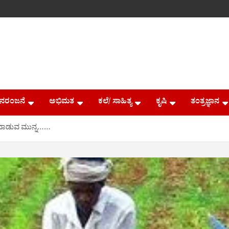
ನರಂಜನೆ
ಅಭಿಮತ
ಕಲೆ/ ಸಾಹಿತ್ಯ
ಕೃಷಿ
ತಂತ್ರಜ್ಞಾನ
ಪರದಾಡುವ ಮುನ್ನ……