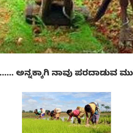
…. ಅನ್ನಕ್ಕಾಗಿ ನಾವು ಪರದಾಡುವ ಮು