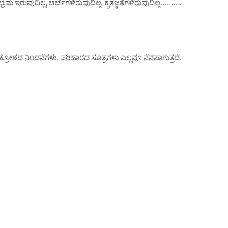
ರಮ ಇರುವುದಿಲ್ಲ, ಚರ್ಚೆಗಳಿರುವುದಿಲ್ಲ, ಕೃತಜ್ಞತೆಗಳಿರುವುದಿಲ್ಲ……….
ಶದ ನಿಂದನೆಗಳು, ಪರಿಹಾರದ ಸೂತ್ರಗಳು ಎಲ್ಲವೂ ನೆನಪಾಗುತ್ತದೆ.