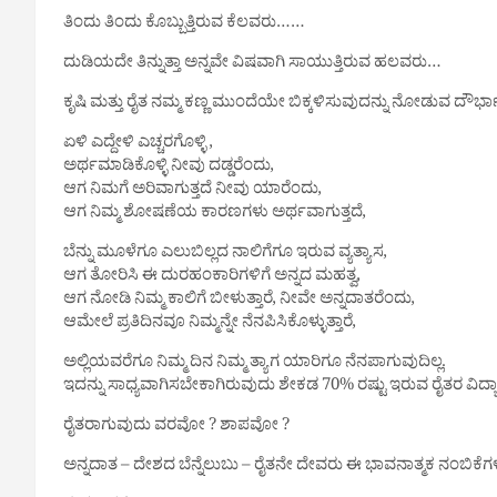
ತಿಂದು ತಿಂದು ಕೊಬ್ಬುತ್ತಿರುವ ಕೆಲವರು……
ದುಡಿಯದೇ ತಿನ್ನುತ್ತಾ ಅನ್ನವೇ ವಿಷವಾಗಿ ಸಾಯುತ್ತಿರುವ ಹಲವರು…
ಕೃಷಿ ಮತ್ತು ರೈತ ನಮ್ಮ ಕಣ್ಣ ಮುಂದೆಯೇ ಬಿಕ್ಕಳಿಸುವುದನ್ನು ನೋಡುವ ದೌರ್ಭ
ಏಳಿ ಎದ್ದೇಳಿ ಎಚ್ಚರಗೊಳ್ಳಿ ,
ಅರ್ಥಮಾಡಿಕೊಳ್ಳಿ ನೀವು ದಡ್ಡರೆಂದು,
ಆಗ ನಿಮಗೆ ಅರಿವಾಗುತ್ತದೆ ನೀವು ಯಾರೆಂದು,
ಆಗ ನಿಮ್ಮ ಶೋಷಣೆಯ ಕಾರಣಗಳು ಅರ್ಥವಾಗುತ್ತದೆ,
ಬೆನ್ನು ಮೂಳೆಗೂ ಎಲುಬಿಲ್ಲದ ನಾಲಿಗೆಗೂ ಇರುವ ವ್ಯತ್ಯಾಸ,
ಆಗ ತೋರಿಸಿ ಈ ದುರಹಂಕಾರಿಗಳಿಗೆ ಅನ್ನದ ಮಹತ್ವ,
ಆಗ ನೋಡಿ ನಿಮ್ಮ ಕಾಲಿಗೆ ಬೀಳುತ್ತಾರೆ, ನೀವೇ ಅನ್ನದಾತರೆಂದು,
ಆಮೇಲೆ ಪ್ರತಿದಿನವೂ ನಿಮ್ಮನ್ನೇ ನೆನಪಿಸಿಕೊಳ್ಳುತ್ತಾರೆ,
ಅಲ್ಲಿಯವರೆಗೂ ನಿಮ್ಮ ದಿನ ನಿಮ್ಮ ತ್ಯಾಗ ಯಾರಿಗೂ ನೆನಪಾಗುವುದಿಲ್ಲ.
ಇದನ್ನು ಸಾಧ್ಯವಾಗಿಸಬೇಕಾಗಿರುವುದು ಶೇಕಡ 70% ರಷ್ಟು ಇರುವ ರೈತರ ವಿದ
ರೈತರಾಗುವುದು ವರವೋ ? ಶಾಪವೋ ?
ಅನ್ನದಾತ – ದೇಶದ ಬೆನ್ನೆಲುಬು – ರೈತನೇ ದೇವರು ಈ ಭಾವನಾತ್ಮಕ ನಂಬಿಕೆಗಳನ್