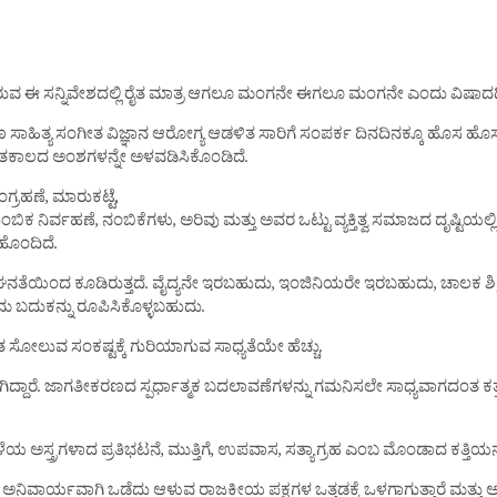
ಈ ಸನ್ನಿವೇಶದಲ್ಲಿ ರೈತ ಮಾತ್ರ ಆಗಲೂ ಮಂಗನೇ ಈಗಲೂ ಮಂಗನೇ ಎಂದು ವಿಷಾದದಿಂದ
ಗ ಶಿಕ್ಷಣ ಸಾಹಿತ್ಯ ಸಂಗೀತ ವಿಜ್ಞಾನ ಆರೋಗ್ಯ ಆಡಳಿತ ಸಾರಿಗೆ ಸಂಪರ್ಕ ದಿನದಿನಕ್ಕೂ ಹೊಸ
ಗತಕಾಲದ ಅಂಶಗಳನ್ನೇ ಅಳವಡಿಸಿಕೊಂಡಿದೆ.
್ರಹಣೆ, ಮಾರುಕಟ್ಟೆ,
ಿಕ ನಿರ್ವಹಣೆ, ನಂಬಿಕೆಗಳು, ಅರಿವು ಮತ್ತು ಅವರ ಒಟ್ಟು ವ್ಯಕ್ತಿತ್ವ ಸಮಾಜದ ದೃಷ್ಟಿಯ
 ಹೊಂದಿದೆ.
ಹ ಘನತೆಯಿಂದ ಕೂಡಿರುತ್ತದೆ. ವೈದ್ಯನೇ ಇರಬಹುದು, ಇಂಜಿನಿಯರೇ ಇರಬಹುದು, ಚಾಲಕ ಶ
ತ್ತಮ ಬದುಕನ್ನು ರೂಪಿಸಿಕೊಳ್ಳಬಹುದು.
 ಸೋಲುವ ಸಂಕಷ್ಟಕ್ಕೆ ಗುರಿಯಾಗುವ ಸಾಧ್ಯತೆಯೇ ಹೆಚ್ಚು.
ದಾರೆ. ಜಾಗತೀಕರಣದ ಸ್ಪರ್ಧಾತ್ಮಕ ಬದಲಾವಣೆಗಳನ್ನು ಗಮನಿಸಲೇ ಸಾಧ್ಯವಾಗದಂತ ಕತ್ತಲೆಯ
 ಹಳೆಯ ಅಸ್ತ್ರಗಳಾದ ಪ್ರತಿಭಟನೆ, ಮುತ್ತಿಗೆ, ಉಪವಾಸ, ಸತ್ಯಾಗ್ರಹ ಎಂಬ ಮೊಂಡಾದ ಕತ್ತಿಯನ್
ಿವಾರ್ಯವಾಗಿ ಒಡೆದು ಆಳುವ ರಾಜಕೀಯ ಪಕ್ಷಗಳ ಒತ್ತಡಕ್ಕೆ ಒಳಗಾಗುತ್ತಾರೆ ಮತ್ತ