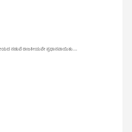
 ರಾಜಕೀಯದ ನಡುವೆ ರಾಜಕೀಯವೇ ಪ್ರಧಾನವಾಯಿತು….